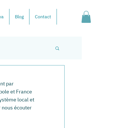
ya
Blog
Contact
nt par 
pole et France 
ystème local et 
r nous écouter 