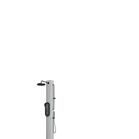
fonctionne comme n'importe
quelle douche : l'eau
est prélevée
sur le réseau, utilisée et évacu
ée.
En circuit ouvert, le pommeau de
douche limite le débit à 6
litres/minute.
Il n'y a pas de recyclage
d'eau.