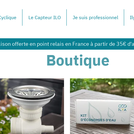
yclique
Le Capteur ILO
Je suis professionnel
Il
aison offerte en point relais en France à partir de 35€ d'
Boutique