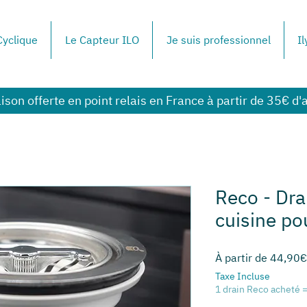
yclique
Le Capteur ILO
Je suis professionnel
Il
aison offerte en point relais en France à partir de 35€ d'
Reco - Dra
cuisine pou
À partir de
44,90€
Taxe Incluse
1 drain Reco acheté =