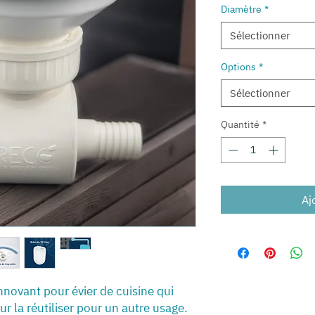
Diamètre
*
Sélectionner
Options
*
Sélectionner
Quantité
*
Aj
nnovant pour évier de cuisine qui
r la réutiliser pour un autre usage.