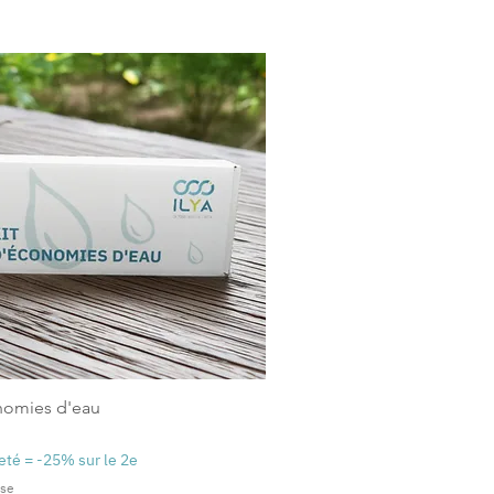
nomies d'eau
heté = -25% sur le 2e
use