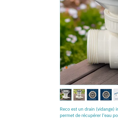
Reco est un drain (vidange) i
permet de récupérer l'eau pou