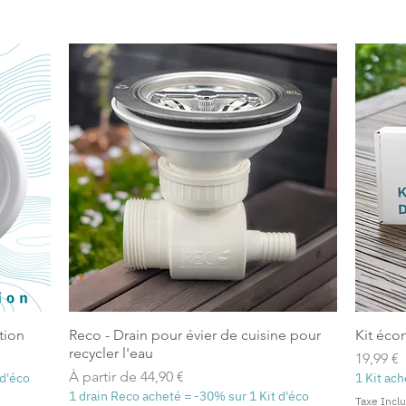
tion
Reco - Drain pour évier de cuisine pour
Kit éco
recycler l'eau
Prix
19,99 €
Prix promotionnel
À partir de
44,90 €
 d'éco
1 Kit ac
1 drain Reco acheté = -30% sur 1 Kit d'éco
Taxe Incl