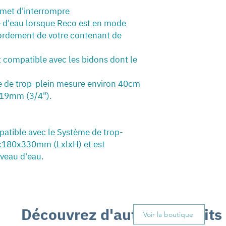
rmet d'interrompre
 d'eau lorsque Reco est en mode
bordement de votre contenant de
 compatible avec les bidons dont le
me de trop-plein mesure environ 40cm
e 19mm (3/4").
mpatible avec le Système de trop-
0x180x330mm (LxlxH) et est
iveau d'eau.
Découvrez d'autres produits
Voir la boutique