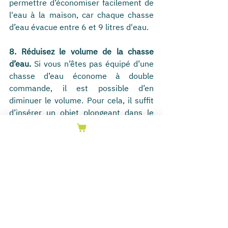
permettre d’économiser facilement de 
l'eau à la maison, car chaque chasse 
d’eau évacue entre 6 et 9 litres d'eau.
8. Réduisez le volume de la chasse 
d’eau.
 Si vous n’êtes pas équipé d’une 
chasse d’eau économe à double 
commande, il est possible d’en 
diminuer le volume. Pour cela, il suffit 
d’insérer un objet plongeant dans le 
réservoir. C’est la méthode la plus 
efficace pour économiser de l'eau à 
chaque fois que quelqu'un tire la 
chasse à la maison. À cette fin, vous 
pouvez insérer un sac économiseur 
d’eau, ou encore plus simplement 
mettre une bouteille pleine d'eau dans 
le réservoir. Vous pourrez ainsi passer 
de 5-6 litres à 3 litres ou moins !