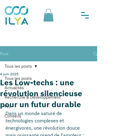
Post
Tous les posts
4 juin 2025
Tous les posts
Les Low-techs : une
Actualités
révolution silencieuse
Recherche & Développement
pour un futur durable
Pro
Dans un monde saturé de 
Conseils
technologies complexes et 
énergivores, une révolution douce 
mais puissante prend de l’ampleur : 