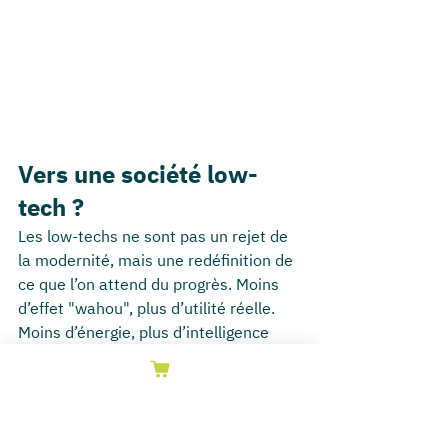
Vers une société low-
tech ?
Les low-techs ne sont pas un rejet de 
la modernité, mais une redéfinition de 
ce que l’on attend du progrès. Moins 
d’effet "wahou", plus d’utilité réelle. 
Moins d’énergie, plus d’intelligence 
d’usage.
Chez ILYA, nous souhaitons 
inspirer un 
changement de modèle
. C’est 
d’ailleurs pour cela que nous avons 